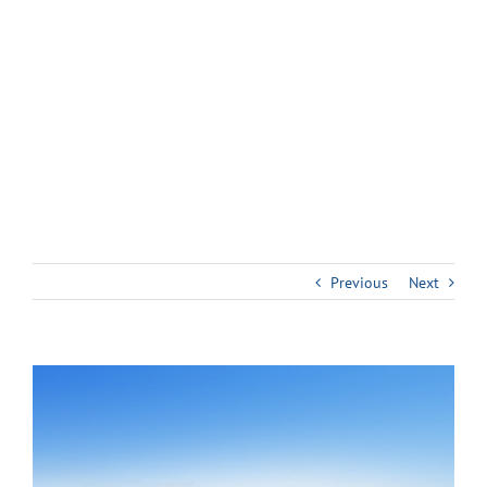
Previous
Next
View
Larger
Image