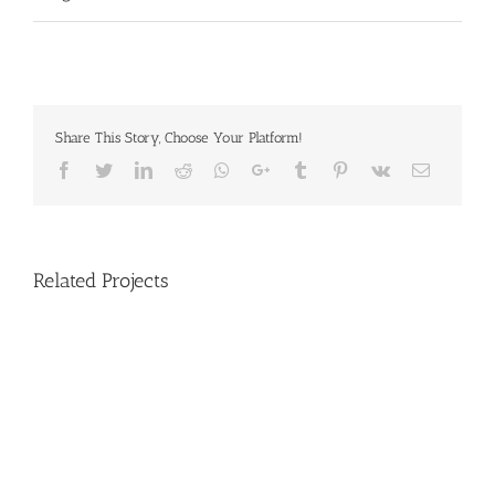
Share This Story, Choose Your Platform!
Facebook
Twitter
LinkedIn
Reddit
Whatsapp
Google+
Tumblr
Pinterest
Vk
Email
Related Projects